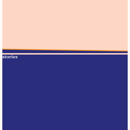
/
03
Gifts
Cadeaus onder €25
stories
MAKER STORIES
Meer dan een product
Ontdek meer dan 90 Amsterdamse makers en lees de
verhalen achter hun merk, inspiratie en producten.
Bekijk Makers
Naar de shop