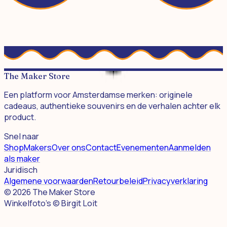
The Maker Store
Een platform voor Amsterdamse merken: originele
cadeaus, authentieke souvenirs en de verhalen achter elk
product.
Snel naar
Shop
Makers
Over ons
Contact
Evenementen
Aanmelden
als maker
Juridisch
Algemene voorwaarden
Retourbeleid
Privacyverklaring
©
2026
The Maker Store
Winkelfoto's © Birgit Loit