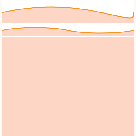
Lees meer over ons
SHOP BY MOMENT
Voor elke gelegenheid
/
01
Vakantie
Voor thuis of onderweg
/
02
Wall power
Kunst & drukwerk