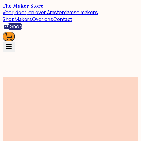
The Maker Store
Voor, door, en over Amsterdamse makers
Shop
Makers
Over ons
Contact
Shop
Eten & Drinken