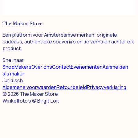
Boavistacircular
De ballen uit Amsterdam
The Maker Store
Een platform voor Amsterdamse merken: originele
cadeaus, authentieke souvenirs en de verhalen achter elk
product.
Snel naar
Shop
Makers
Over ons
Contact
Evenementen
Aanmelden
als maker
Juridisch
Algemene voorwaarden
Retourbeleid
Privacyverklaring
©
2026
The Maker Store
Winkelfoto's © Birgit Loit