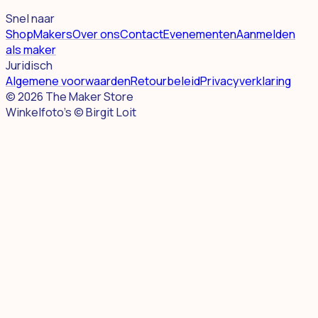
Snel naar
Shop
Makers
Over ons
Contact
Evenementen
Aanmelden
als maker
Juridisch
Algemene voorwaarden
Retourbeleid
Privacyverklaring
©
2026
The Maker Store
Winkelfoto's © Birgit Loit