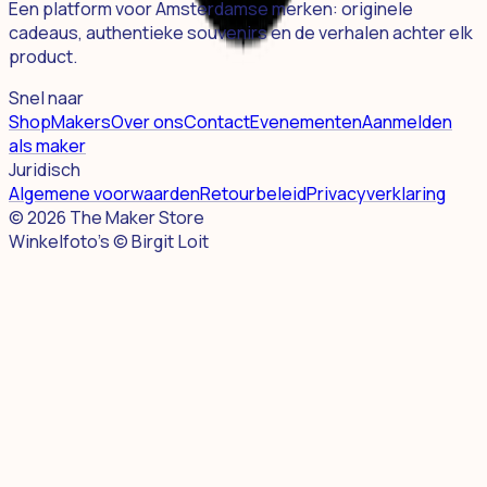
Een platform voor Amsterdamse merken: originele
cadeaus, authentieke souvenirs en de verhalen achter elk
product.
Snel naar
Shop
Makers
Over ons
Contact
Evenementen
Aanmelden
als maker
Juridisch
Algemene voorwaarden
Retourbeleid
Privacyverklaring
©
2026
The Maker Store
Winkelfoto's © Birgit Loit