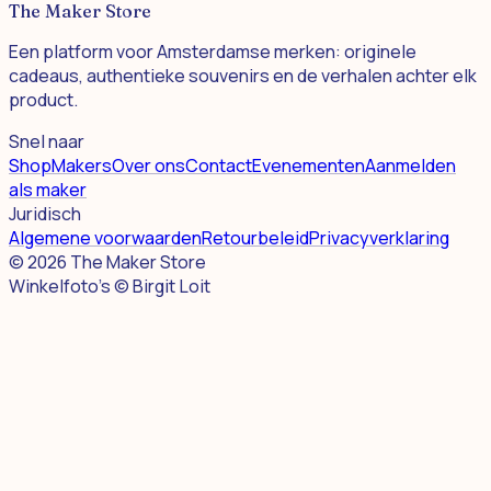
The Maker Store
Een platform voor Amsterdamse merken: originele
cadeaus, authentieke souvenirs en de verhalen achter elk
product.
Snel naar
Shop
Makers
Over ons
Contact
Evenementen
Aanmelden
als maker
Juridisch
Algemene voorwaarden
Retourbeleid
Privacyverklaring
©
2026
The Maker Store
Winkelfoto's © Birgit Loit