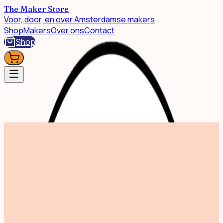
The Maker Store
Voor, door, en over Amsterdamse makers
Shop
Makers
Over ons
Contact
Shop
Shop
Nosy Confetti - Wall Hook
Geen afbeelding