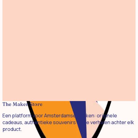
Nosy Sage - Wall Hook
Studio Daphne Zuilhof
€ 39,00
Nosy Yellow - Wall Hook
€ 39,00
Nosy Pink - Wall Hook
€ 39,00
Nosy Green - Wall Hook
€ 39,00
Nosy Blue - Wall Hook
€ 39,00
The Maker Store
Een platform voor Amsterdamse merken: originele
cadeaus, authentieke souvenirs en de verhalen achter elk
product.