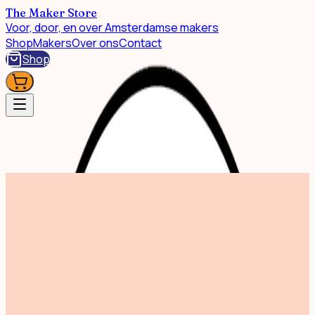
The Maker Store
Voor, door, en over Amsterdamse makers
Shop
Makers
Over ons
Contact
Shop
Shop
Flower boy Socks