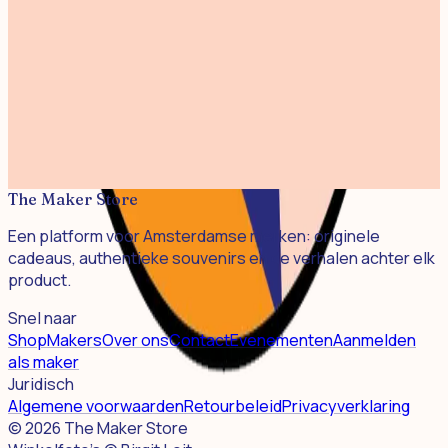
A History of Ideas
€ 27,50
Travel Therapy Cards
€ 17,50
Teamwork Game
€ 32,00
The Maker Store
Een platform voor Amsterdamse merken: originele
cadeaus, authentieke souvenirs en de verhalen achter elk
product.
Snel naar
Shop
Makers
Over ons
Contact
Evenementen
Aanmelden
als maker
Juridisch
Algemene voorwaarden
Retourbeleid
Privacyverklaring
©
2026
The Maker Store