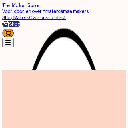
The Maker Store
Voor, door, en over Amsterdamse makers
Shop
Makers
Over ons
Contact
Shop
Shop
The Family Game
+
3