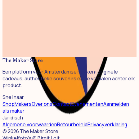
Circular Chefs Engels
€ 12,50
Pieper Bier
Instock
€ 2,50
Circular Chefs NL
€ 12,50
The Maker Store
Een platform voor Amsterdamse merken: originele
cadeaus, authentieke souvenirs en de verhalen achter elk
product.
Snel naar
Shop
Makers
Over ons
Contact
Evenementen
Aanmelden
als maker
Juridisch
Algemene voorwaarden
Retourbeleid
Privacyverklaring
©
2026
The Maker Store
Winkelfoto's © Birgit Loit