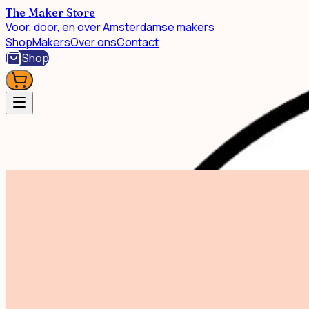
The Maker Store
Voor, door, en over Amsterdamse makers
Shop
Makers
Over ons
Contact
Shop
Shop
Sage Blend Mini