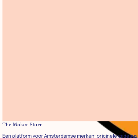
Alle producten
Bekijk maker
Warm Blend Mini
€ 9,95
Harmony Set
€ 34,95
Soul Blend Mini
€ 7,95
Gold Blend Mini
€ 6,95
The Rose Blend Limited Edition
€ 26,95
Rose Blend Mini
€ 6,95
The Maker Store
Een platform voor Amsterdamse merken: originele cadeaus, 