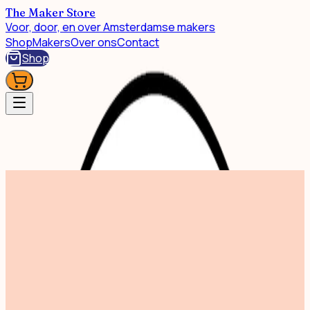
The Maker Store
Voor, door, en over Amsterdamse makers
Shop
Makers
Over ons
Contact
Shop
Shop
Candle Indio