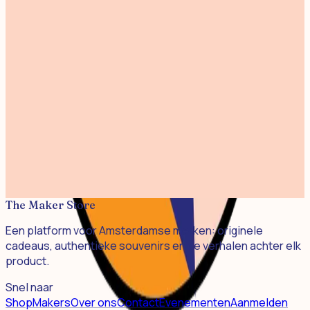
€ 18,00
Naeba Incense
€ 18,00
Indio Incense
€ 18,00
Candle Slice
The Very Goods Studio
€ 9,95
Candle Restore
€ 24,95
The Maker Store
Een platform voor Amsterdamse merken: originele
cadeaus, authentieke souvenirs en de verhalen achter elk
product.
Snel naar
Shop
Makers
Over ons
Contact
Evenementen
Aanmelden