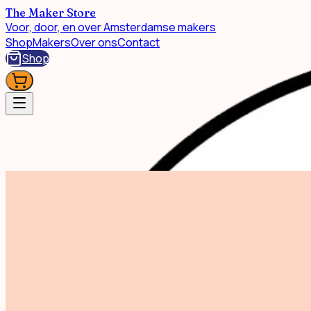
The Maker Store
Voor, door, en over Amsterdamse makers
Shop
Makers
Over ons
Contact
Shop
Shop
Tea Towel Square
Geen afbeelding