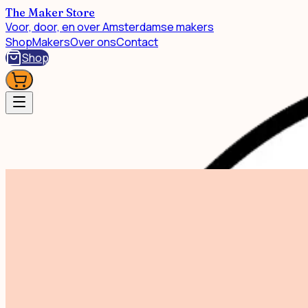
The Maker Store
Voor, door, en over Amsterdamse makers
Shop
Makers
Over ons
Contact
Shop
Shop
Hand Sanitizer Scented