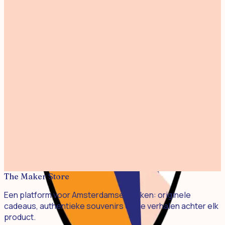
1
In winkelwagen
VAN DEZELFDE MAKER
Meer van Ano Studio
Alle producten
Bekijk maker
A3 print Yokocho
€ 25,00
A3 print Red Bicycle
€ 25,00
A3 print Machiya
€ 25,00
The Maker Store
Een platform voor Amsterdamse merken: originele
cadeaus, authentieke souvenirs en de verhalen achter elk
product.