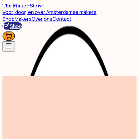
The Maker Store
Voor, door, en over Amsterdamse makers
Shop
Makers
Over ons
Contact
Shop
Shop
A3 print Tokyo