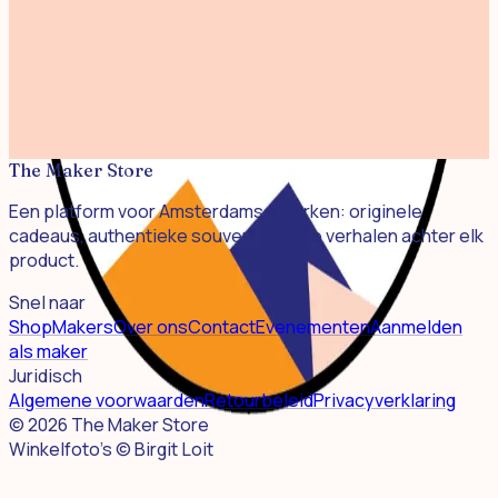
€ 8,50
Daaamn Daniel
€ 8,50
Kashmiri Kick
€ 8,50
The Maker Store
Een platform voor Amsterdamse merken: originele
cadeaus, authentieke souvenirs en de verhalen achter elk
product.
Snel naar
Shop
Makers
Over ons
Contact
Evenementen
Aanmelden
als maker
Juridisch
Algemene voorwaarden
Retourbeleid
Privacyverklaring
©
2026
The Maker Store
Winkelfoto's © Birgit Loit