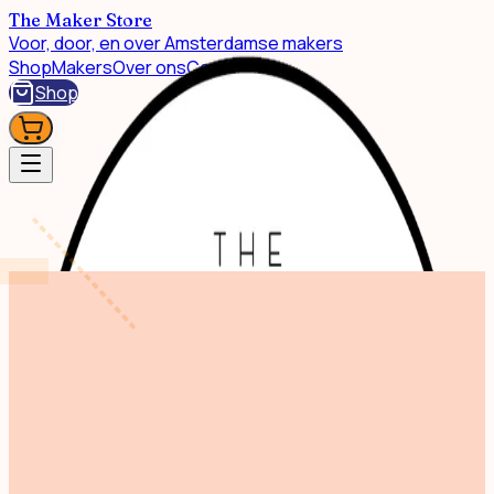
The Maker Store
Voor, door, en over Amsterdamse makers
Shop
Makers
Over ons
Contact
Shop
Chai and Chill