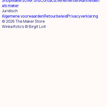
Shop
Makers
Over ons
Contact
Evenementen
Aanmelden
als maker
Juridisch
Algemene voorwaarden
Retourbeleid
Privacyverklaring
©
2026
The Maker Store
Winkelfoto's © Birgit Loit