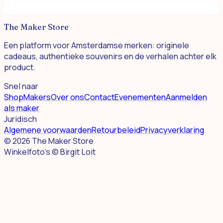
Cha Moods
The Maker Store
Een platform voor Amsterdamse merken: originele
cadeaus, authentieke souvenirs en de verhalen achter elk
product.
Snel naar
Shop
Makers
Over ons
Contact
Evenementen
Aanmelden
als maker
Juridisch
Algemene voorwaarden
Retourbeleid
Privacyverklaring
©
2026
The Maker Store
Winkelfoto's © Birgit Loit