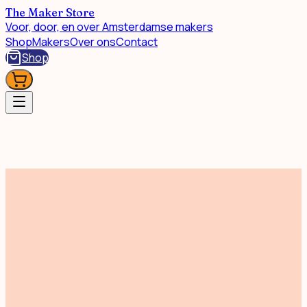
The Maker Store
Voor, door, en over Amsterdamse makers
Shop
Makers
Over ons
Contact
Shop
Eten & Drinken