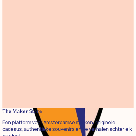
Hand & Body Bar Coffee
€ 8,31
Hand & Body Bar Orange - The refreshing one
€ 8,31
Duo Pack Orange
€ 12,02
Duo Pack Soaps that Care
€ 11,09
Shampoo Bar Coffee - The fearless one
€ 9,42
Shampoo Bar Orange - The caring one
€ 9,42
The Maker Store
Een platform voor Amsterdamse merken: originele
cadeaus, authentieke souvenirs en de verhalen achter elk
product.