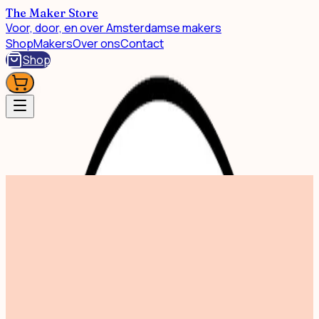
The Maker Store
Voor, door, en over Amsterdamse makers
Shop
Makers
Over ons
Contact
Shop
Shop
Duo Pack Coffee