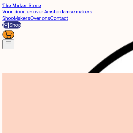
The Maker Store
Voor, door, en over Amsterdamse makers
Shop
Makers
Over ons
Contact
Shop
Shop
Nosy Butter - Wall Hook