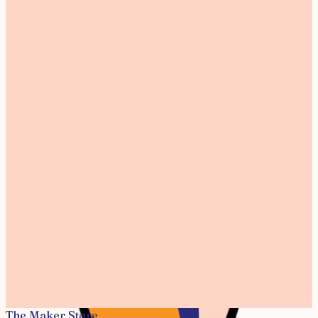
Goochem Dutch Design
€ 11,95
Napkin Holder
€ 20,95
Scooter
Goochem Dutch Design
€ 35,50
Space shuttle
€ 35,50
Geen afbeelding
Sportauto Amsterdams hout
Goochem Dutch Design
€ 14,95
Taxi Amsterdams hout
Goochem Dutch Design
€ 14,95
The Maker Store