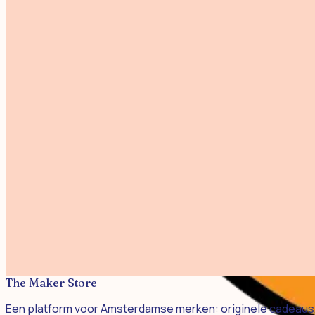
€ 11,95
Dino Daan
Goochem Dutch Design
€ 17,50
Haasje Hans
Goochem Dutch Design
€ 17,50
Mini Sportauto
€ 9,95
Mini Raceauto
€ 11,95
Taxi Amsterdams hout
Goochem Dutch Design
€ 14,95
The Maker Store
Een platform voor Amsterdamse merken: originele cadeaus, 