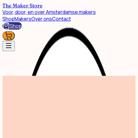
The Maker Store
Voor, door, en over Amsterdamse makers
Shop
Makers
Over ons
Contact
Shop
Shop
Mini Raceauto