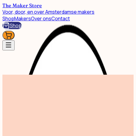
The Maker Store
Voor, door, en over Amsterdamse makers
Shop
Makers
Over ons
Contact
Shop
Shop
Mermaid Riso Print A5