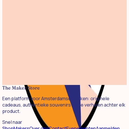
Mermaid 02 Riso Print A4
€ 20,00
Art Supplies A3
€ 25,00
Fantastic Funghi A3 Linoprint
€ 25,00
Garden Birds - Risoprint A3
€ 32,50
De Melkboer Riso Print 24x24cm
€ 17,50
The Maker Store
Een platform voor Amsterdamse merken: originele
cadeaus, authentieke souvenirs en de verhalen achter elk
product.
Snel naar
Shop
Makers
Over ons
Contact
Evenementen
Aanmelden