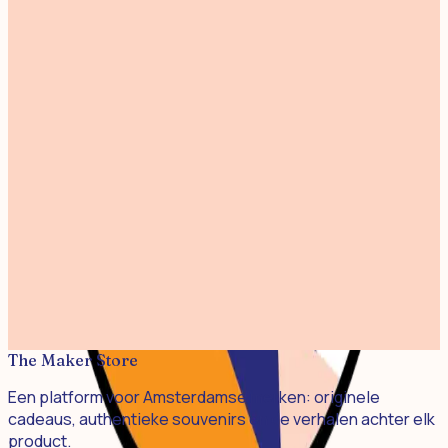
€ 25,00
Mermaid 02 Riso Print A4
€ 20,00
Fantastic Funghi A3 Linoprint
€ 25,00
Garden Birds - Risoprint A3
€ 32,50
Mermaid Riso Print A5
€ 12,50
De Melkboer Riso Print 24x24cm
€ 17,50
The Maker Store
Een platform voor Amsterdamse merken: originele
cadeaus, authentieke souvenirs en de verhalen achter elk
product.