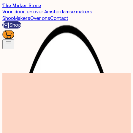
The Maker Store
Voor, door, en over Amsterdamse makers
Shop
Makers
Over ons
Contact
Shop
Shop
Art Supplies A3