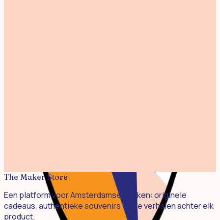
€ 20,00
Art Supplies A3
€ 25,00
Fantastic Funghi A3 Linoprint
€ 25,00
Garden Birds - Risoprint A3
€ 32,50
Mermaid Riso Print A5
€ 12,50
De Melkboer Riso Print 24x24cm
€ 17,50
The Maker Store
Een platform voor Amsterdamse merken: originele
cadeaus, authentieke souvenirs en de verhalen achter elk
product.