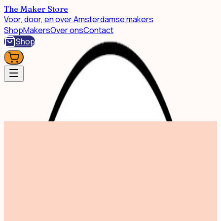
The Maker Store
Voor, door, en over Amsterdamse makers
Shop
Makers
Over ons
Contact
Shop
Shop
Vintage Furniture A3