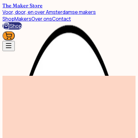
The Maker Store
Voor, door, en over Amsterdamse makers
Shop
Makers
Over ons
Contact
Shop
Shop
Screen Print Zaanse Schans 30x40cm