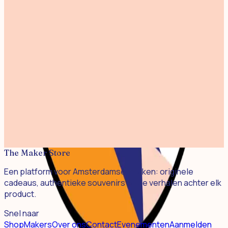
Print Brouwersgracht 30x40cm
€ 45,00
Print Westertoren Kleur 30x40cm
€ 45,00
Print Magere Brug 30x40cm
€ 45,00
Print Beautiful Amsterdam 30x40cm
€ 45,00
Print Amsterdam Line 30x40cm
€ 40,00
The Maker Store
Een platform voor Amsterdamse merken: originele
cadeaus, authentieke souvenirs en de verhalen achter elk
product.
Snel naar
Shop
Makers
Over ons
Contact
Evenementen
Aanmelden