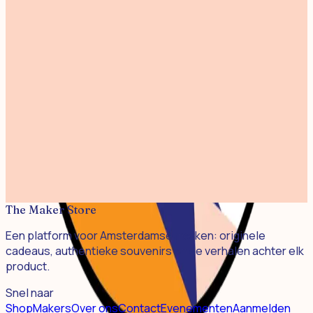
Print Westertoren Kleur 30x40cm
€ 45,00
Print Magere Brug 30x40cm
€ 45,00
Screen Print Zaanse Schans 30x40cm
€ 45,00
Print Beautiful Amsterdam 30x40cm
€ 45,00
Print Amsterdam Line 30x40cm
€ 40,00
The Maker Store
Een platform voor Amsterdamse merken: originele
cadeaus, authentieke souvenirs en de verhalen achter elk
product.
Snel naar
Shop
Makers
Over ons
Contact
Evenementen
Aanmelden