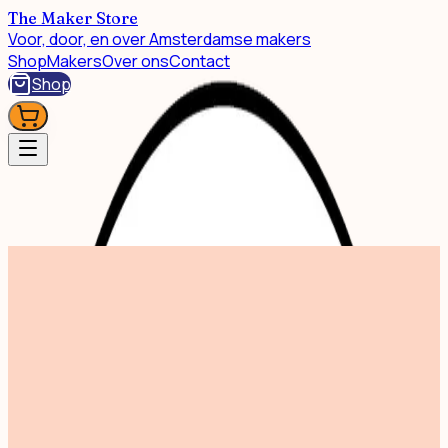
The Maker Store
Voor, door, en over Amsterdamse makers
Shop
Makers
Over ons
Contact
Shop
Shop
Print Spiegelgracht Colour 30x40cm