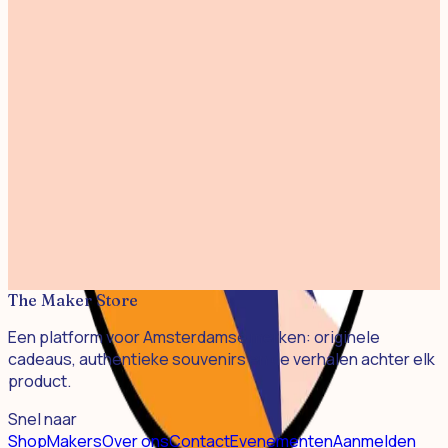
Print Brouwersgracht 30x40cm
€ 45,00
Print Westertoren Kleur 30x40cm
€ 45,00
Print Magere Brug 30x40cm
€ 45,00
Screen Print Zaanse Schans 30x40cm
€ 45,00
Print Amsterdam Line 30x40cm
€ 40,00
The Maker Store
Een platform voor Amsterdamse merken: originele
cadeaus, authentieke souvenirs en de verhalen achter elk
product.
Snel naar
Shop
Makers
Over ons
Contact
Evenementen
Aanmelden