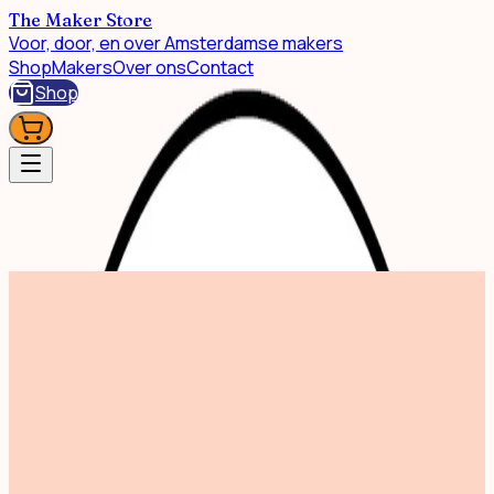
The Maker Store
Voor, door, en over Amsterdamse makers
Shop
Makers
Over ons
Contact
Shop
Shop
Print Beautiful Amsterdam 30x40cm