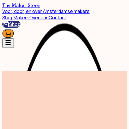
The Maker Store
Voor, door, en over Amsterdamse makers
Shop
Makers
Over ons
Contact
Shop
Shop
Print Happy Amsterdam 30x40cm