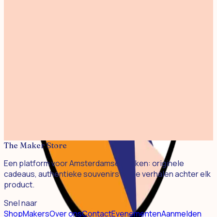
Print Brouwersgracht 30x40cm
€ 45,00
Print Westertoren Kleur 30x40cm
€ 45,00
Print Magere Brug 30x40cm
€ 45,00
Screen Print Zaanse Schans 30x40cm
€ 45,00
Print Beautiful Amsterdam 30x40cm
€ 45,00
The Maker Store
Een platform voor Amsterdamse merken: originele
cadeaus, authentieke souvenirs en de verhalen achter elk
product.
Snel naar
Shop
Makers
Over ons
Contact
Evenementen
Aanmelden