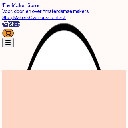
The Maker Store
Voor, door, en over Amsterdamse makers
Shop
Makers
Over ons
Contact
Shop
Shop
Print Bike Colour 30x40cm