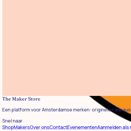
Mermaid 02 Riso Print A4
€ 20,00
Art Supplies A3
€ 25,00
Fantastic Funghi A3 Linoprint
€ 25,00
Garden Birds - Risoprint A3
€ 32,50
Mermaid Riso Print A5
€ 12,50
The Maker Store
Een platform voor Amsterdamse merken: originele cadeaus, 
Snel naar
Shop
Makers
Over ons
Contact
Evenementen
Aanmelden als