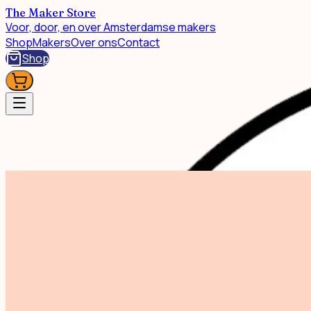
The Maker Store
Voor, door, en over Amsterdamse makers
Shop
Makers
Over ons
Contact
Shop
Shop
Ooievaar Riso Print A4