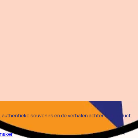
authentieke souvenirs en de verhalen achter elk product.
 maker